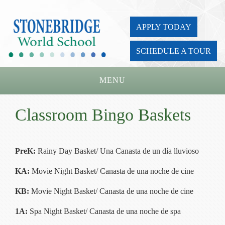
APPLY TODAY
SCHEDULE A TOUR
MENU
Home
Classroom Bingo Baskets
About Us
Academics
PreK:
Rainy Day Basket/ Una Canasta de un día lluvioso
Admissions
KA:
Movie Night Basket/ Canasta de una noche de cine
Parents
KB:
Movie Night Basket/ Canasta de una noche de cine
Board
1A:
Spa Night Basket/ Canasta de una noche de spa