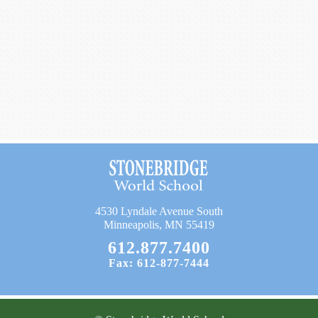
4530 Lyndale Avenue South
Minneapolis, MN 55419
612.877.7400
Fax: 612-877-7444